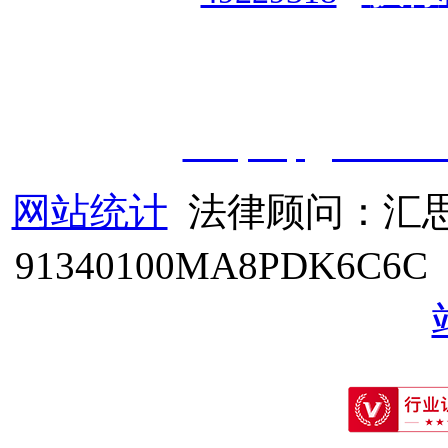
授权运营：
知道创宇（安徽
职业技能鉴定有限
公
司
|
技
cveqcvip@163.co
网站统计
法律顾问：汇思
91340100MA8PDK6C6