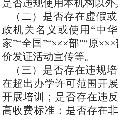
是否违规使用
本机构以外
（二）是否存在虚假
或
政机关名义
或
使用
“中华
家”“全国”“
×××
部”“原
×××
价发证
活动宣传
等
。
（三）
是否存在违规
培
在
超出
办学许可
范围开
开展培训；
是否存在
违
高收费标准；是否存在