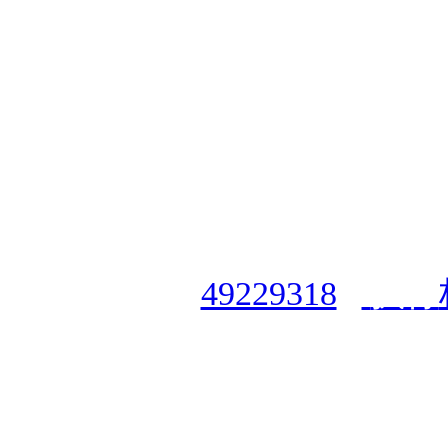
授权合作单位
：
中国专业人
资格认证中心
|
商标注册号
49229318
|
执行
授权运营：
知道创宇（安徽
职业技能鉴定有限
公
司
|
技
cveqcvip@163.co