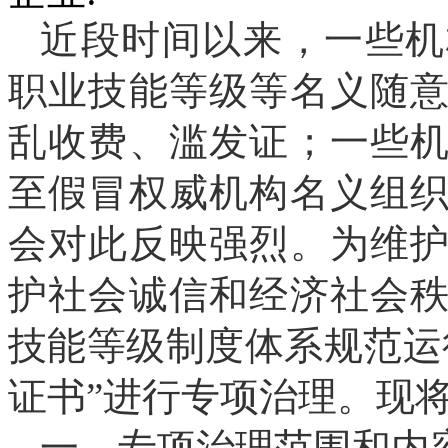
近段时间以来，一些
机
职业技能等级
等
名
义
随
乱收费、滥发证
；一些
至
假冒权威机
构
名义组
会对此反映强烈。
为维
护
社会诚信和经济社会
技能等级制度体系
规范
运
证书”进行专项治理。现
一、专项治理范围和内